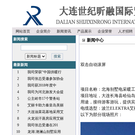
网站首页
·
企业简介
·
新闻资讯
·
产品展示
·
企业荣誉
·
人才招聘
新闻搜索
新闻中心
双击自动滚屏
最新新闻
1
我司荣获“中国供暖行
2
我司张总受邀参加协会
3
我司获2018年度中
项目名称：北海别墅电采暖
4
我司为河北旅发大会提
项目地址，大连长海县哈仙
5
公主岭市17个警务站
用途，接待游客游玩，提供
6
艾丽卡助力秦皇岛美丽
电缆选型：波兰ELEKTRA艾
7
大连油菜花基地采用艾
以下为部分现场照片：
8
火龙浴汗蒸房应用艾丽
9
我司张总受邀在201
10
龙湖.滟澜山别墅应用