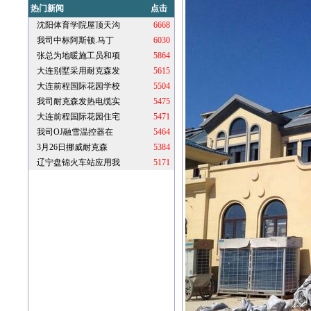
热门新闻
点击
沈阳体育学院屋顶天沟
6668
我司中标阿斯顿.马丁
6030
张总为地暖施工员和项
5864
大连别墅采用耐克森发
5615
大连前程国际花园学校
5504
我司耐克森发热电缆实
5475
大连前程国际花园住宅
5471
我司OJ融雪温控器在
5464
3月26日挪威耐克森
5384
辽宁盘锦火车站应用我
5171