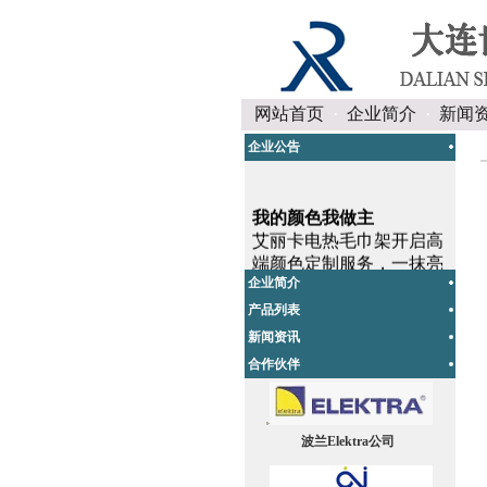
网站首页
·
企业简介
·
新闻
企业公告
我的颜色我做主
艾丽卡电热毛巾架开启高
端颜色定制服务，一抹亮
色、一个幸运色将从色彩
企业简介
定制开启，只为您的美丽
产品列表
心情！详见公司新闻。
新闻资讯
合作伙伴
丹麦OJ起用新网址！
OJ电子主要生产电采暖和
空调控制器，现在启用新
的网址：
波兰Elektra公司
www.ojelectronics.com.