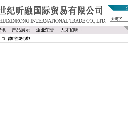
资讯
·
产品展示
·
企业荣誉
·
人才招聘
·
鍏徃绠€浠?